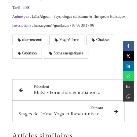
Tarif
: 29
0€
Animé par
: Laïla Aïgoun - Psychologue clinicienne & Thérapeute Holistique
Inscriptions
:
laila.aigoun@gmail.com / 07 86 38 17 96
clair-ressenti
Magnétisme
Chakras
Guérison
Soins énergétiques
Précédent
REIKI - Formation & initiation au premier niveau
Suivant
Stages de Jeûne Yoga et Randonnée en 2024
Articles similaires