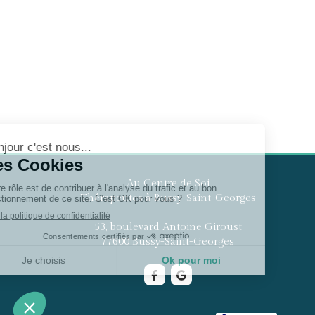
Au Centre de Soi
Thérapeutes à Bussy-Saint-Georges
53, boulevard Antoine Giroust
77600
Bussy-Saint-Georges