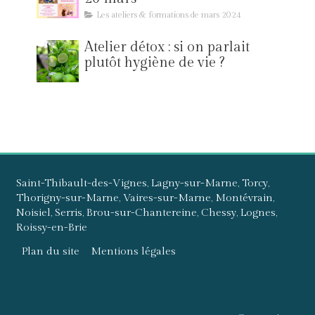
Les ateliers & formations de mars 2024
Atelier détox : si on parlait
plutôt hygiène de vie ?
Saint-Thibault-des-Vignes, Lagny-sur-Marne, Torcy,
Thorigny-sur-Marne, Vaires-sur-Marne, Montévrain,
Noisiel, Serris, Brou-sur-Chantereine, Chessy, Lognes,
Roissy-en-Brie
Plan du site
Mentions légales