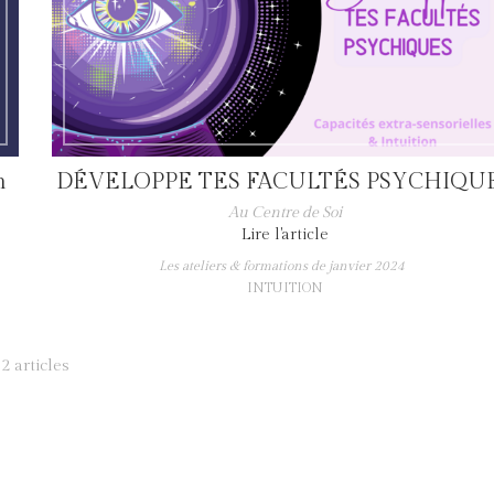
h
DÉVELOPPE TES FACULTÉS PSYCHIQU
Au Centre de Soi
Lire l'article
Les ateliers & formations de janvier 2024
INTUITION
2 articles